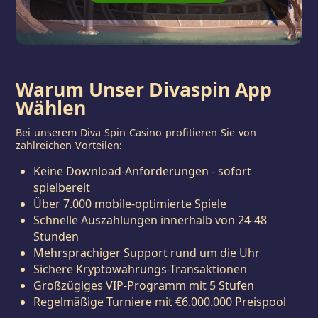
Warum Unser Divaspin App
Wählen
Bei unserem Diva Spin Casino profitieren Sie von
zahlreichen Vorteilen:
Keine Download-Anforderungen - sofort
spielbereit
Über 7.000 mobile-optimierte Spiele
Schnelle Auszahlungen innerhalb von 24-48
Stunden
Mehrsprachiger Support rund um die Uhr
Sichere Kryptowährungs-Transaktionen
Großzügiges VIP-Programm mit 5 Stufen
Regelmäßige Turniere mit €6.000.000 Preispool