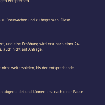
ngen entsprechen.
ten zu überwachen und zu begrenzen. Diese
ert, und eine Erhöhung wird erst nach einer 24-
, auch nicht auf Anfrage.
e nicht weiterspielen, bis der entsprechende
isch abgemeldet und können erst nach einer Pause