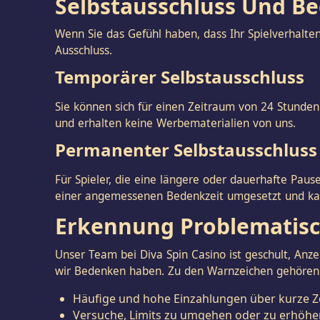
Selbstausschluss Und Be
Wenn Sie das Gefühl haben, dass Ihr Spielverhalte
Ausschluss.
Temporärer Selbstausschluss
Sie können sich für einen Zeitraum von 24 Stunden
und erhalten keine Werbematerialien von uns.
Permanenter Selbstausschluss
Für Spieler, die eine längere oder dauerhafte Pau
einer angemessenen Bedenkzeit umgesetzt und ka
Erkennung Problematisc
Unser Team bei Diva Spin Casino ist geschult, Anz
wir Bedenken haben. Zu den Warnzeichen gehören
Häufige und hohe Einzahlungen über kurze 
Versuche, Limits zu umgehen oder zu erhöhe