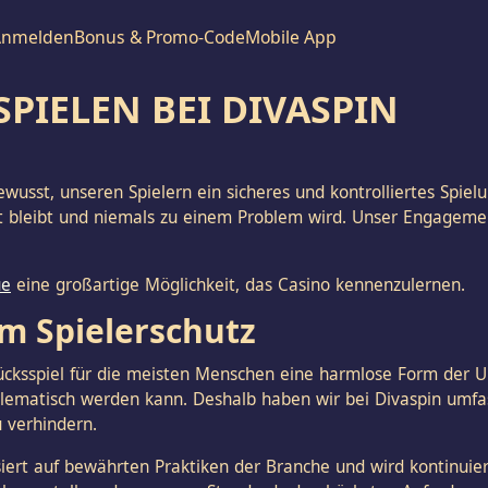
Anmelden
Bonus & Promo-Code
Mobile App
PIELEN BEI DIVASPIN
wusst, unseren Spielern ein sicheres und kontrolliertes Spielu
ät bleibt und niemals zu einem Problem wird. Unser Engagemen
ue
eine großartige Möglichkeit, das Casino kennenzulernen.
m Spielerschutz
ücksspiel für die meisten Menschen eine harmlose Form der Unt
roblematisch werden kann. Deshalb haben wir bei Divaspin u
 verhindern.
ert auf bewährten Praktiken der Branche und wird kontinuierli